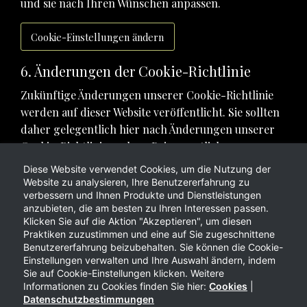
und sie nach Ihren Wünschen anpassen.
Cookie-Einstellungen ändern
6. Änderungen der Cookie-Richtlinie
Zukünftige Änderungen unserer Cookie-Richtlinie
werden auf dieser Website veröffentlicht. Sie sollten
daher gelegentlich hier nach Änderungen unserer
Cookie-Richtlinie suchen. Bei wesentlichen
Änderungen werden wir Sie benachrichtigen und
Diese Website verwendet Cookies, um die Nutzung der
gegebenenfalls Ihre Zustimmung einholen.
Website zu analysieren, Ihre Benutzererfahrung zu
verbessern und Ihnen Produkte und Dienstleistungen
7. Wie können Sie uns kontaktieren?
anzubieten, die am besten zu Ihren Interessen passen.
Klicken Sie auf die Aktion "Akzeptieren", um diesen
Kontaktinformationen finden Sie auf der
Praktiken zuzustimmen und eine auf Sie zugeschnittene
Benutzererfahrung beizubehalten. Sie können die Cookie-
Kontaktseite
.
Einstellungen verwalten und Ihre Auswahl ändern, indem
Sie auf Cookie-Einstellungen klicken. Weitere
Informationen zu Cookies finden Sie hier:
Cookies
|
Datenschutzbestimmungen